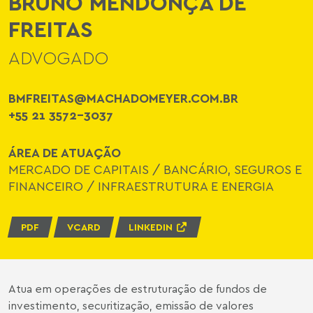
BRUNO MENDONÇA DE
FREITAS
ADVOGADO
BMFREITAS@MACHADOMEYER.COM.BR
+55 21 3572-3037
ÁREA DE ATUAÇÃO
MERCADO DE CAPITAIS
/
BANCÁRIO, SEGUROS E
FINANCEIRO
/
INFRAESTRUTURA E ENERGIA
PDF
VCARD
LINKEDIN
Atua em operações de estruturação de fundos de
investimento, securitização, emissão de valores