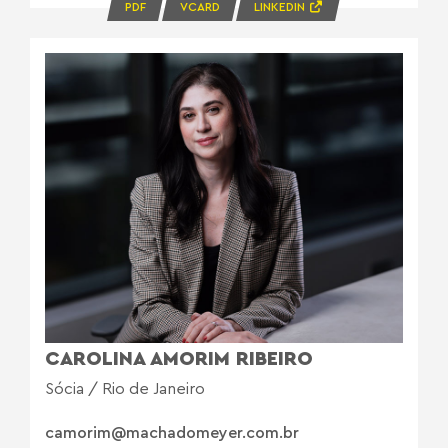
PDF
VCARD
LINKEDIN
CAROLINA AMORIM RIBEIRO
Sócia / Rio de Janeiro
camorim@machadomeyer.com.br