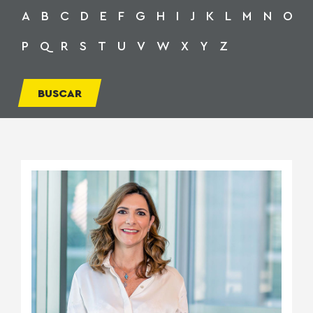
A
B
C
D
E
F
G
H
I
J
K
L
M
N
O
P
Q
R
S
T
U
V
W
X
Y
Z
BUSCAR