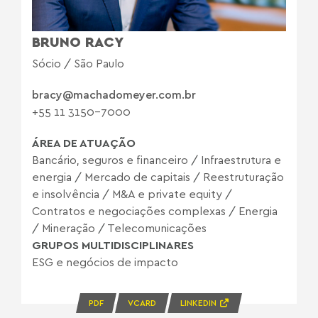
BRUNO RACY
Sócio / São Paulo
bracy@machadomeyer.com.br
+55 11 3150-7000
ÁREA DE ATUAÇÃO
Bancário, seguros e financeiro
/
Infraestrutura e
energia
/
Mercado de capitais
/
Reestruturação
e insolvência
/
M&A e private equity
/
Contratos e negociações complexas
/
Energia
/
Mineração
/
Telecomunicações
GRUPOS MULTIDISCIPLINARES
ESG e negócios de impacto
PDF
VCARD
LINKEDIN