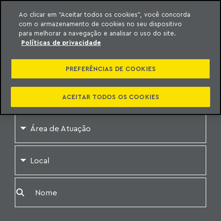
Ao clicar em “Aceitar todos os cookies”, você concorda
com o armazenamento de cookies no seu dispositivo
ara o conteúdo
o Meyer
para melhorar a navegação e analisar o uso do site.
Políticas de privacidade
NOSSOS
PROFISSIONAIS
PREFERÊNCIAS DE COOKIES
ACEITAR TODOS OS COOKIES
Limpar filtros de busca
Área de Atuação
Local