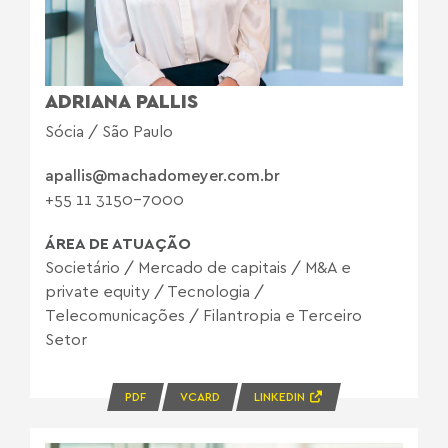
ADRIANA PALLIS
Sócia / São Paulo
apallis@machadomeyer.com.br
+55 11 3150-7000
ÁREA DE ATUAÇÃO
Societário
/
Mercado de capitais
/
M&A e
private equity
/
Tecnologia
/
Telecomunicações
/
Filantropia e Terceiro
Setor
PDF
VCARD
LINKEDIN