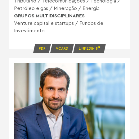
Tributário
/
Telecomunicações
/
Tecnologia
/
Petróleo e gás
/
Mineração
/
Energia
GRUPOS MULTIDISCIPLINARES
Venture capital e startups
/
Fundos de
Investimento
PDF
VCARD
LINKEDIN