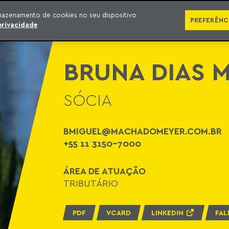
ÁREAS DE ATUAÇÃO
ADVOGADOS
PRÊMIOS E RECONHECIMENTOS
CONT
mazenamento de cookies no seu dispositivo
PREFERÊNC
privacidade
BRUNA DIAS 
SÓCIA
BMIGUEL@MACHADOMEYER.COM.BR
+55 11 3150-7000
ÁREA DE ATUAÇÃO
TRIBUTÁRIO
PDF
VCARD
LINKEDIN
FAL