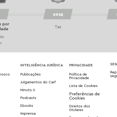
2025
s por
Tax
dade
rio
r
SE
INTELIGÊNCIA JURÍDICA
PRIVACIDADE
Rep
onosco
Publicações
Política de
seg
Privacidade
Julgamentos do Carf
Lista de Cookies
Minuto IJ
Podcasts
Ebooks
Direitos dos
titulares
Imprensa