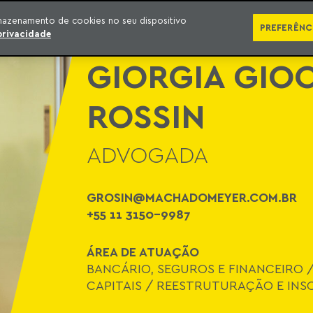
ÁREAS DE ATUAÇÃO
ADVOGADOS
PRÊMIOS E RECONHECIMENTOS
CONT
mazenamento de cookies no seu dispositivo
PREFERÊNC
privacidade
GIORGIA GIO
ROSSIN
ADVOGADA
GROSIN@MACHADOMEYER.COM.BR
+55 11 3150-9987
ÁREA DE ATUAÇÃO
BANCÁRIO, SEGUROS E FINANCEIRO
CAPITAIS
/
REESTRUTURAÇÃO E INS