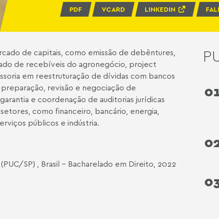
PDF
VCARD
LINKEDIN
FAL
P
rcado de capitais, como emissão de debêntures,
ficado de recebíveis do agronegócio, project
sessoria em reestruturação de dívidas com bancos
e preparação, revisão e negociação de
0
arantia e coordenação de auditorias jurídicas
setores, como financeiro, bancário, energia,
erviços públicos e indústria.
0
 (PUC/SP) , Brasil - Bacharelado em Direito, 2022
0