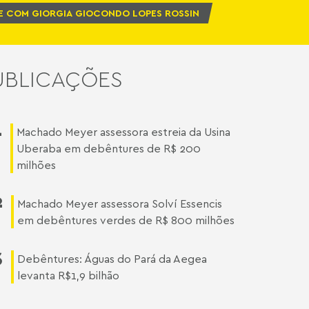
E COM GIORGIA GIOCONDO LOPES ROSSIN
UBLICAÇÕES
1
Machado Meyer assessora estreia da Usina
Uberaba em debêntures de R$ 200
milhões
2
Machado Meyer assessora Solví Essencis
em debêntures verdes de R$ 800 milhões
3
Debêntures: Águas do Pará da Aegea
levanta R$1,9 bilhão