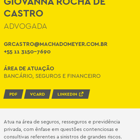
GIOVANNA ROCHA DE
CASTRO
ADVOGADA
GRCASTRO@MACHADOMEYER.COM.BR
+55 11 3150-7690
ÁREA DE ATUAÇÃO
BANCÁRIO, SEGUROS E FINANCEIRO
PDF
VCARD
LINKEDIN
Atua na área de seguros, resseguros e previdência
privada, com ênfase em questões contenciosas e
consultivas referentes a sinistros de grandes riscos.