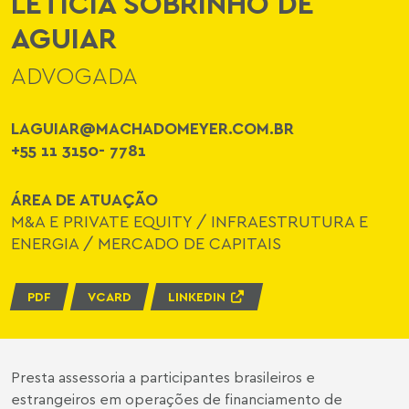
LETÍCIA SOBRINHO DE
AGUIAR
ADVOGADA
LAGUIAR@MACHADOMEYER.COM.BR
+55 11 3150- 7781
ÁREA DE ATUAÇÃO
M&A E PRIVATE EQUITY
/
INFRAESTRUTURA E
ENERGIA
/
MERCADO DE CAPITAIS
PDF
VCARD
LINKEDIN
Presta assessoria a participantes brasileiros e
estrangeiros em operações de financiamento de