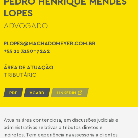
PEDRO HENRIQUE MENDES
LOPES
ADVOGADO
PLOPES@MACHADOMEYER.COM.BR
+55 11 3150-7242
ÁREA DE ATUAÇÃO
TRIBUTÁRIO
PDF
VCARD
LINKEDIN
Atua na área contenciosa, em discussões judiciais e
administrativas relativas a tributos diretos e
indiretos. Tem experiência na assessoria a clientes