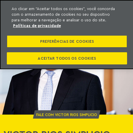
Ao clicar em “Aceitar todos os cookies”, você concorda
com o armazenamento de cookies no seu dispositivo
ara o conteúdo
o Meyer
para melhorar a navegação e analisar o uso do site.
Políticas de privacidade
PREFERÊNCIAS DE COOKIES
ACEITAR TODOS OS COOKIES
FALE COM VICTOR RIOS SIMPLICIO