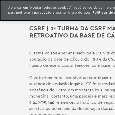
QUEM SOMOS
Ao clicar em “Aceitar todos os cookies”, você concorda com o ar
para melhorar a navegação e analisar o uso do site.
Políticas de 
ar para o conteúdo
o Meyer
CSRF | 1ª TURMA DA CSRF 
RETROATIVO DA BASE DE CÁ
O tema voltou a ser analisado pela 1ª CSRF 
apuração da base de cálculo do IRPJ e da CSL
líquido de exercícios anteriores, com base na
O voto vencedor, favorável ao contribuinte
ausência de vedação legal: o JCP foi introduzi
existência de lucros em montante igual ou su
monetária, portanto, uma parcela é mera rec
9.249/95;
(iii)
rememora o histórico de regist
ser distribuído no ano da deliberação dos só
períodos anteriores.