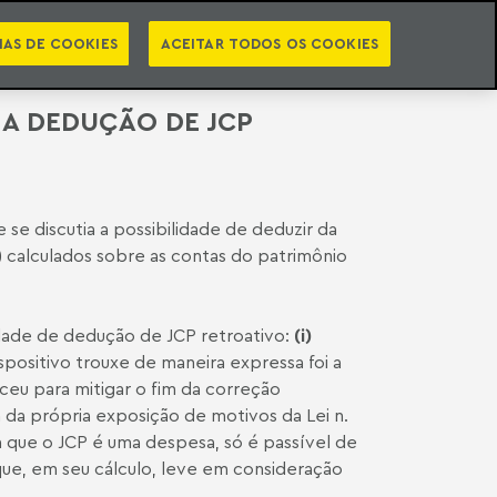
PT
EN
INTELIGÊNCIA JURÍDICA
ATO
NEWSLETTER
IAS DE COOKIES
ACEITAR TODOS OS COOKIES
 A DEDUÇÃO DE JCP
se discutia a possibilidade de deduzir da
) calculados sobre as contas do patrimônio
dade de dedução de JCP retroativo:
(i)
ispositivo trouxe de maneira expressa foi a
ceu para mitigar o fim da correção
da própria exposição de motivos da Lei n.
a que o JCP é uma despesa, só é passível de
que, em seu cálculo, leve em consideração