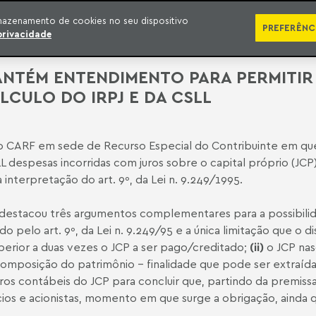
ÁREAS DE ATUAÇÃO
ADVOGADOS
PRÊMIOS E RECONHECIMENTOS
CONT
mazenamento de cookies no seu dispositivo
PREFERÊNC
privacidade
MANTÉM ENTENDIMENTO PARA PERMITIR
LCULO DO IRPJ E DA CSLL
do CARF em sede de Recurso Especial do Contribuinte em que 
L despesas incorridas com juros sobre o capital próprio (JCP
 interpretação do art. 9º, da Lei n. 9.249/1995.
, destacou três argumentos complementares para a possibili
do pelo art. 9º, da Lei n. 9.249/95 e a única limitação que o d
perior a duas vezes o JCP a ser pago/creditado;
(ii)
o JCP nas
omposição do patrimônio - finalidade que pode ser extraída 
ros contábeis do JCP para concluir que, partindo da premiss
cios e acionistas, momento em que surge a obrigação, ainda 