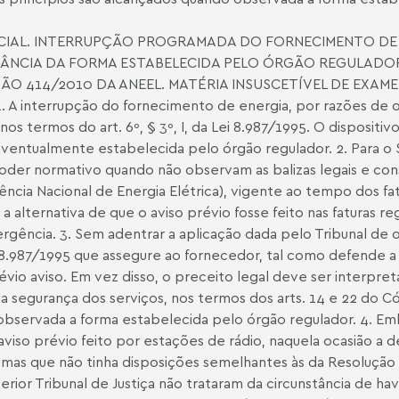
ECIAL. INTERRUPÇÃO PROGRAMADA DO FORNECIMENTO DE E
ÂNCIA DA FORMA ESTABELECIDA PELO ÓRGÃO REGULADOR
 414/2010 DA ANEEL. MATÉRIA INSUSCETÍVEL DE EXAME 
interrupção do fornecimento de energia, por razões de o
s termos do art. 6º, § 3º, I, da Lei 8.987/1995. O dispositi
eventualmente estabelecida pelo órgão regulador. 2. Para o 
er normativo quando não observam as balizas legais e consti
ia Nacional de Energia Elétrica), vigente ao tempo dos fat
a alternativa de que o aviso prévio fosse feito nas faturas 
rgência. 3. Sem adentrar a aplicação dada pelo Tribunal de 
 8.987/1995 que assegure ao fornecedor, tal como defende a 
évio aviso. Em vez disso, o preceito legal deve ser interpr
 da segurança dos serviços, nos termos dos arts. 14 e 22 do
observada a forma estabelecida pelo órgão regulador. 4. E
viso prévio feito por estações de rádio, naquela ocasião a 
mas que não tinha disposições semelhantes às da Resolução
erior Tribunal de Justiça não trataram da circunstância de h