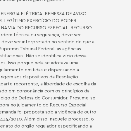
NERGIA ELÉTRICA. REMESSA DE AVISO
. LEGÍTIMO EXERCÍCIO DO PODER
NA VIA DO RECURSO ESPECIAL. RECURSO
rdem técnica ou segurança, deve ser
vo deve ser interpretado no sentido de que a
Supremo Tribunal Federal, as agências
tucionais. Não se identifica vício dessa
os. Isso porque nela se adotava uma
regularmente emitidas e dispensando a
origem aos dispositivos da Resolução
parte recorrente, a liberdade de escolha da
etado em consonância com os princípios da
 Código de Defesa do Consumidor. Presume-se
mbora no julgamento do Recurso Especial
demanda foi proposta sob a vigência de outro
 414/2010. Além disso, naquele processo, o
aver ato do órgão regulador especificando a