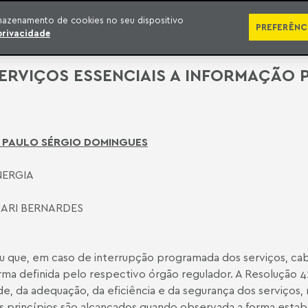
ÁREAS DE ATUAÇÃO
ADVOGADOS
PRÊMIOS E RECONHECIMENTOS
CONT
mazenamento de cookies no seu dispositivo
PREFERÊNC
privacidade
ERVIÇOS ESSENCIAIS A INFORMAÇÃO 
N. PAULO SÉRGIO DOMINGUES
NERGIA
MARI BERNARDES
u que, em caso de interrupção programada dos serviços, cab
rma definida pelo respectivo órgão regulador. A Resolução
e, da adequação, da eficiência e da segurança dos serviços,
 princípios são alcançados quando observada a forma estab