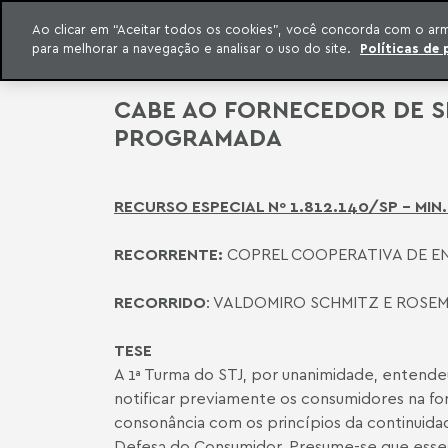
QUEM SOMOS
Ao clicar em “Aceitar todos os cookies”, você concorda com o ar
para melhorar a navegação e analisar o uso do site.
Políticas de 
ar para o conteúdo
o Meyer
CABE AO FORNECEDOR DE S
PROGRAMADA
RECURSO ESPECIAL Nº 1.812.140/SP – MI
RECORRENTE:
COPREL COOPERATIVA DE E
RECORRIDO
: VALDOMIRO SCHMITZ E ROSE
TESE
A 1ª Turma do STJ, por unanimidade, entende
notificar previamente os consumidores na fo
consonância com os princípios da continuidad
Defesa do Consumidor. Presume-se que esses