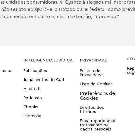
o das unidades consumidoras. 5. Quanto à alegada má interpr
ão ser ato equiparável a tratado ou lei federal, como previsto 
ial conhecido em parte e, nessa extensão, improvido.”
SE
INTELIGÊNCIA JURÍDICA
PRIVACIDADE
Rep
onosco
Publicações
Política de
seg
Privacidade
Julgamentos do Carf
Lista de Cookies
Minuto IJ
Podcasts
Ebooks
Direitos dos
titulares
Imprensa
Encarregado pelo
tratamento de
dados pessoais