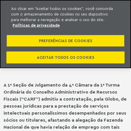
Ao clicar em “Aceitar todos os cookies”, você concorda
com o armazenamento de cookies no seu dispositivo
ara o conteúdo
o Meyer
para melhorar a navegação e analisar o uso do site.
Políticas de privacidade
CARF | CARF ADMITE
CONTRATAÇÃO DE PESSOA
PREFERÊNCIAS DE COOKIES
JURÍDICA PARA PRESTAÇÃO DE
SERVIÇOS INTELECTUAIS
ACEITAR TODOS OS COOKIES
PERSONALÍSSIMOS
A 1ª Seção de Julgamento da 4ª Câmara da 1ª Turma
Ordinária do Conselho Administrativo de Recursos
Fiscais (“CARF”) admitiu a contratação, pela Globo, de
pessoas jurídicas para a prestação de serviços
intelectuais personalíssimos desempenhados por seus
sócios ou titulares, afastando a alegação da Fazenda
Nacional de que havia relação de emprego com tais