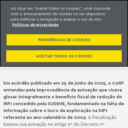
Ao clicar em “Aceitar todos os cookies”, você concorda
com o armazenamento de cookies no seu dispositivo
ara o conteúdo
o Meyer
para melhorar a navegação e analisar o uso do site.
Políticas de privacidade
CARF | CARF ENTENDE PELA NÃO
SUSPENSÃO DO BENEFÍCIO FISCAL
PREFERÊNCIAS DE COOKIES
CONCEDIDO PELA SUDENE EM
RAZÃO DE DESCUMPRIMENTO DE
ACEITAR TODOS OS COOKIES
OBRIGAÇÃO ACESSÓRIA
Em acórdão publicado em 25 de junho de 2025, o CARF
entendeu pela improcedência da autuação que visava
glosar integralmente o benefício fiscal de redução do
IRPJ concedido pela SUDENE, fundamentado na falta de
informação sobre o lucro da exploração na DIPJ
referente ao ano-calendário de 2009
. A Fiscalização
baseou sua autuação no artigo 9º do Decreto nº