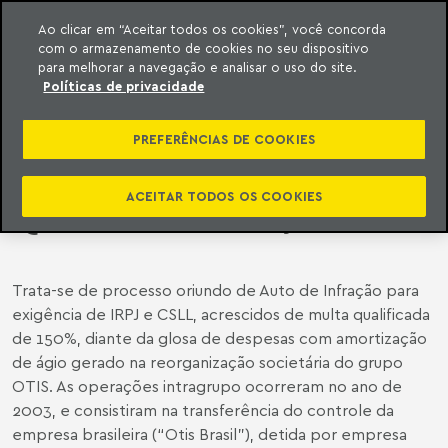
Ao clicar em “Aceitar todos os cookies”, você concorda
com o armazenamento de cookies no seu dispositivo
ara o conteúdo
o Meyer
para melhorar a navegação e analisar o uso do site.
Políticas de privacidade
CARF - CONSELHO ADMINISTRATIVO
DE RECURSOS FISCAIS | 1ª TURMA
PREFERÊNCIAS DE COOKIES
DA CSRF MANTÉM AUTUAÇÃO DE
ÁGIO INTERNO, MAS AFASTA MULTA
ACEITAR TODOS OS COOKIES
QUALIFICADA EM VOTAÇÃO INÉDITA
Trata-se de processo oriundo de Auto de Infração para
exigência de IRPJ e CSLL, acrescidos de multa qualificada
de 150%, diante da glosa de despesas com amortização
de ágio gerado na reorganização societária do grupo
OTIS. As operações intragrupo ocorreram no ano de
2003, e consistiram na transferência do controle da
empresa brasileira (“Otis Brasil”), detida por empresa