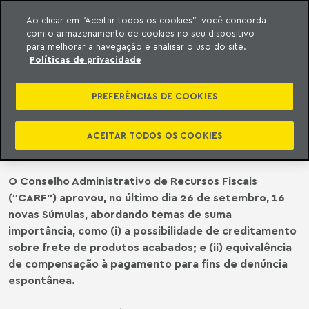
Ao clicar em “Aceitar todos os cookies”, você concorda
com o armazenamento de cookies no seu dispositivo
ara o conteúdo
o Meyer
para melhorar a navegação e analisar o uso do site.
Políticas de privacidade
CARF | CONSELHO ADMINISTRATIVO
DE RECURSOS FISCAIS (“CARF”)
PREFERÊNCIAS DE COOKIES
APROVA 16 NOVOS ENUNCIADOS DE
SÚMULAS
ACEITAR TODOS OS COOKIES
O Conselho Administrativo de Recursos Fiscais
(“CARF”) aprovou, no último dia 26 de setembro, 16
novas Súmulas, abordando temas de suma
importância, como (i) a possibilidade de creditamento
sobre frete de produtos acabados; e (ii) equivalência
de compensação à pagamento para fins de denúncia
espontânea.