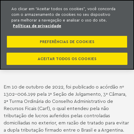
Ao clicar em “Aceitar todos os cookies”, você concorda
com o armazenamento de cookies no seu dispositivo
ara o conteúdo
o Meyer
para melhorar a navegação e analisar o uso do site.
Políticas de privacidade
CARF - CONSELHO DE
ADMINISTRAÇÃO DE RECURSOS
PREFERÊNCIAS DE COOKIES
FISCAIS | TRIBUTAÇÃO DOS LUCROS
AUFERIDOS POR CONTROLADAS
ACEITAR TODOS OS COOKIES
DOMICILIADAS NO EXTERIOR
Em 10 de outubro de 2022, foi publicado o acórdão nº
1302-006.199 pela 1ª Seção de Julgamento, 3ª Câmara,
2ª Turma Ordinária do Conselho Administrativo de
Recursos Ficais (Carf), o qual entendeu pela não
tributação de lucros auferidos pelas controladas
domiciliadas no exterior, em razão de tratado para evitar
a dupla tributação firmado entre o Brasil e a Argentina.