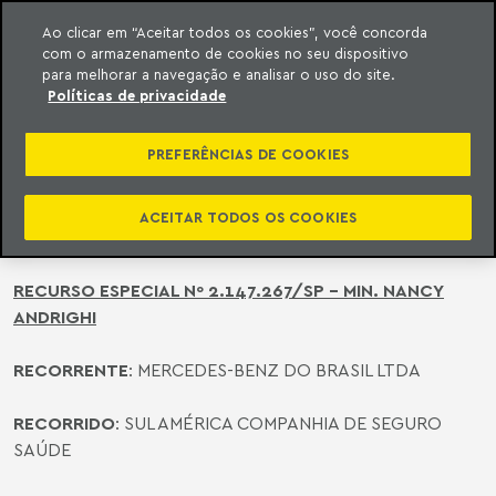
Ao clicar em “Aceitar todos os cookies”, você concorda
com o armazenamento de cookies no seu dispositivo
ara o conteúdo
o Meyer
para melhorar a navegação e analisar o uso do site.
Políticas de privacidade
É RECONHECIDA A ILEGITIMIDADE
PASSIVA DO EX-EMPREGADOR POR
PREFERÊNCIAS DE COOKIES
MANUTENÇÃO DE PLANO DE SAÚDE
DE EX-EMPREGADO
ACEITAR TODOS OS COOKIES
RECURSO ESPECIAL Nº 2.147.267/SP - MIN. NANCY
ANDRIGHI
RECORRENTE
: MERCEDES-BENZ DO BRASIL LTDA
RECORRIDO
: SUL AMÉRICA COMPANHIA DE SEGURO
SAÚDE