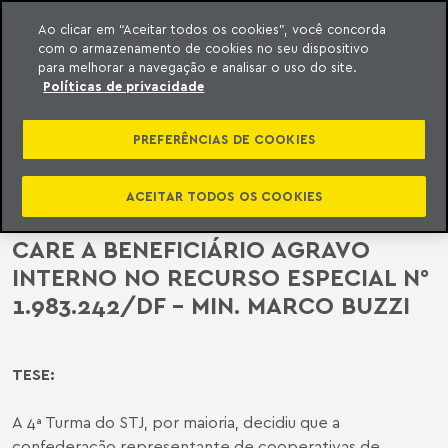
Ao clicar em “Aceitar todos os cookies”, você concorda
com o armazenamento de cookies no seu dispositivo
ara o conteúdo
o Meyer
para melhorar a navegação e analisar o uso do site.
Políticas de privacidade
HÁ RESPONSABILIDADE SOLIDÁRIA
ENTRE CONFEDERAÇÃO
PREFERÊNCIAS DE COOKIES
REPRESENTANTE DE MÉDICOS E
COOPERATIVA PARCEIRA QUE
ACEITAR TODOS OS COOKIES
NEGOU FORNECIMENTO DE HOME
CARE A BENEFICIÁRIO AGRAVO
INTERNO NO RECURSO ESPECIAL N°
1.983.242/DF – MIN. MARCO BUZZI
TESE:
A 4ª Turma do STJ, por maioria, decidiu que a
confederação representante de cooperativas de