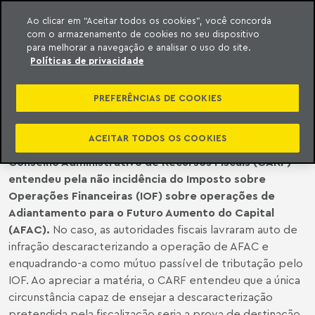
Ao clicar em “Aceitar todos os cookies”, você concorda
com o armazenamento de cookies no seu dispositivo
ara o conteúdo
o Meyer
para melhorar a navegação e analisar o uso do site.
Políticas de privacidade
JURISPRUDÊNCIA | CARF AFASTA IOF
SOBRE OPERAÇÕES DE AFAC
PREFERÊNCIAS DE COOKIES
ACEITAR TODOS OS COOKIES
No julgamento do acórdão nº 3301-012.379, o
Conselho Administrativo de Recursos Fiscais (CARF)
entendeu pela não incidência do Imposto sobre
Operações Financeiras (IOF) sobre operações de
Adiantamento para o Futuro Aumento do Capital
(AFAC).
No caso, as autoridades fiscais lavraram auto de
infração descaracterizando a operação de AFAC e
enquadrando-a como mútuo passível de tributação pelo
IOF. Ao apreciar a matéria, o CARF entendeu que a única
circunstância capaz de ensejar a descaracterização
pretendida pela fiscalização seria a prova de destinação