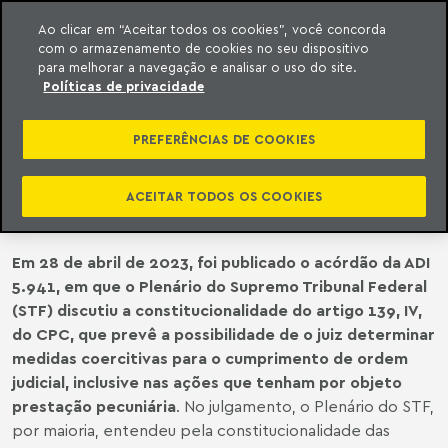
Ao clicar em “Aceitar todos os cookies”, você concorda
com o armazenamento de cookies no seu dispositivo
ara o conteúdo
o Meyer
para melhorar a navegação e analisar o uso do site.
Políticas de privacidade
JURISPRUDÊNCIA | STF ENTENDE
PELA CONSTITUCIONALIDADE DA
PREFERÊNCIAS DE COOKIES
APLICAÇÃO DE MEDIDAS
EXECUTIVAS ATÍPICAS
ACEITAR TODOS OS COOKIES
Em 28 de abril de 2023, foi publicado o acórdão da ADI
5.941, em que o Plenário do Supremo Tribunal Federal
(STF) discutiu a constitucionalidade do artigo 139, IV,
do CPC, que prevê a possibilidade de o juiz determinar
medidas coercitivas para o cumprimento de ordem
judicial, inclusive nas ações que tenham por objeto
prestação pecuniária
. No julgamento, o Plenário do STF,
por maioria, entendeu pela constitucionalidade das