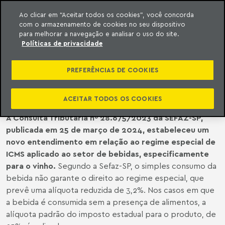
Ao clicar em “Aceitar todos os cookies”, você concorda
com o armazenamento de cookies no seu dispositivo
ara o conteúdo
o Meyer
para melhorar a navegação e analisar o uso do site.
Políticas de privacidade
LEGISLAÇÃO ESTADUAL | BAR QUE
VENDE SÓ TAÇA DE VINHO PERDE
PREFERÊNCIAS DE COOKIES
BENEFÍCIO FISCAL
ACEITAR TODOS OS COOKIES
A Consulta Tributária nº 28.675/2023 da SEFAZ-SP,
publicada em 25 de março de 2024, estabeleceu um
novo entendimento em relação ao regime especial de
ICMS aplicado ao setor de bebidas, especificamente
para o vinho.
Segundo a Sefaz-SP, o simples consumo da
bebida não garante o direito ao regime especial, que
prevê uma alíquota reduzida de 3,2%. Nos casos em que
a bebida é consumida sem a presença de alimentos, a
alíquota padrão do imposto estadual para o produto, de