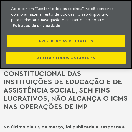
Ao clicar em “Aceitar todos os cookies”, você concorda
com o armazenamento de cookies no seu dispositivo
ara o conteúdo
o Meyer
para melhorar a navegação e analisar o uso do site.
Políticas de privacidade
LEGISLAÇÃO ESTADUAL |
CONTRARIANDO O ENTENDIMENTO
PREFERÊNCIAS DE COOKIES
DO STF, SECRETARIA DE FAZENDA
DO ESTADO DE SÃO PAULO AFIRMA
ACEITAR TODOS OS COOKIES
QUE A IMUNIDADE
CONSTITUCIONAL DAS
INSTITUIÇÕES DE EDUCAÇÃO E DE
ASSISTÊNCIA SOCIAL, SEM FINS
LUCRATIVOS, NÃO ALCANÇA O ICMS
NAS OPERAÇÕES DE IMP
No último dia 14 de março, foi publicada a Resposta à