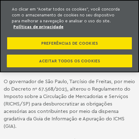
Ao clicar em “Aceitar todos os cookies”, você concorda
com o armazenamento de cookies no seu dispositivo
ara o conteúdo
o Meyer
para melhorar a navegação e analisar o uso do site.
Políticas de privacidade
LEGISLAÇÃO ESTADUAL | DISPENSA
DE ENTREGA DA GUIA DE
PREFERÊNCIAS DE COOKIES
INFORMAÇÃO E APURAÇÃO DO
ICMS (GIA)
ACEITAR TODOS OS COOKIES
O governador de São Paulo, Tarcísio de Freitas, por meio
do Decreto nº 67.568/2023, alterou o Regulamento do
Imposto sobre a Circulação de Mercadorias e Serviços
(RICMS/SP) para desburocratizar as obrigações
acessórias aos contribuintes por meio da dispensa
gradativa da Guia de Informação e Apuração do ICMS
(GIA).