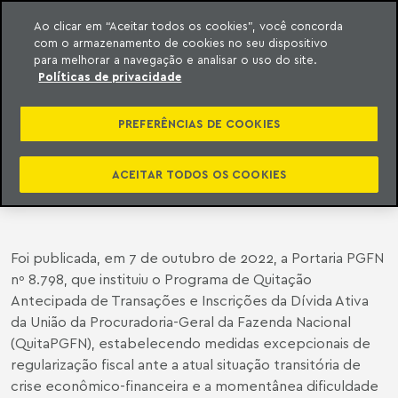
Ao clicar em “Aceitar todos os cookies”, você concorda
com o armazenamento de cookies no seu dispositivo
ara o conteúdo
o Meyer
para melhorar a navegação e analisar o uso do site.
Políticas de privacidade
LEGISLAÇÃO FEDERAL | PUBLICADA
A PORTARIA PGFN Nº 8.798, QUE
PREFERÊNCIAS DE COOKIES
PERMITE ÀS EMPRESAS UTILIZAREM
PREJUÍZO FISCAL PARA QUITAR A
ACEITAR TODOS OS COOKIES
DÍVIDA COM A PGFN
Foi publicada, em 7 de outubro de 2022, a Portaria PGFN
nº 8.798, que instituiu o Programa de Quitação
Antecipada de Transações e Inscrições da Dívida Ativa
da União da Procuradoria-Geral da Fazenda Nacional
(QuitaPGFN), estabelecendo medidas excepcionais de
regularização fiscal ante a atual situação transitória de
crise econômico-financeira e a momentânea dificuldade