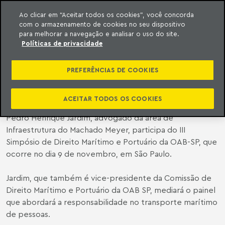
Ao clicar em “Aceitar todos os cookies”, você concorda
com o armazenamento de cookies no seu dispositivo
ara o conteúdo
o Meyer
para melhorar a navegação e analisar o uso do site.
Políticas de privacidade
MACHADO MEYER PARTICIPA DE
SIMPÓSIO DE DIREITO MARÍTIMO E
PREFERÊNCIAS DE COOKIES
PORTUÁRIO DA OAB SP
ACEITAR TODOS OS COOKIES
Pedro Henrique Jardim
, advogado da área de
Infraestrutura do Machado Meyer, participa do III
Simpósio de Direito Marítimo e Portuário da OAB-SP, que
ocorre no dia 9 de novembro, em São Paulo.
Jardim, que também é vice-presidente da Comissão de
Direito Marítimo e Portuário da OAB SP, mediará o painel
que abordará a responsabilidade no transporte marítimo
de pessoas.