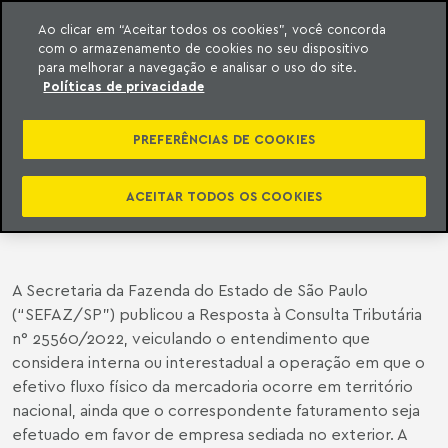
Ao clicar em “Aceitar todos os cookies”, você concorda
com o armazenamento de cookies no seu dispositivo
ara o conteúdo
o Meyer
para melhorar a navegação e analisar o uso do site.
Políticas de privacidade
SEFAZ/SP CONSIDERA INTERNA OU
INTERESTADUAL A OPERAÇÃO EM
PREFERÊNCIAS DE COOKIES
QUE O EFETIVO FLUXO FÍSICO DA
MERCADORIA OCORRE EM
ACEITAR TODOS OS COOKIES
TERRITÓRIO NACIONAL
A Secretaria da Fazenda do Estado de São Paulo
(“SEFAZ/SP”) publicou a Resposta à Consulta Tributária
n° 25560/2022, veiculando o entendimento que
considera interna ou interestadual a operação em que o
efetivo fluxo físico da mercadoria ocorre em território
nacional, ainda que o correspondente faturamento seja
efetuado em favor de empresa sediada no exterior. A