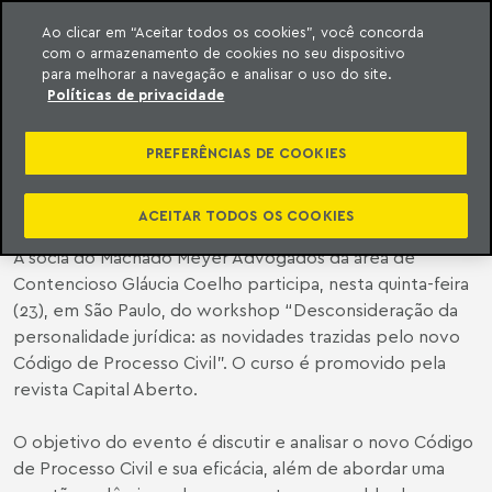
Ao clicar em “Aceitar todos os cookies”, você concorda
com o armazenamento de cookies no seu dispositivo
ara o conteúdo
o Meyer
para melhorar a navegação e analisar o uso do site.
Políticas de privacidade
SÓCIA DO MACHADO MEYER
PARTICIPA DE WORKSHOP SOBRE
PREFERÊNCIAS DE COOKIES
NOVO CPC
ACEITAR TODOS OS COOKIES
A sócia do Machado Meyer Advogados da área de
Contencioso Gláucia Coelho participa, nesta quinta-feira
(23), em São Paulo, do workshop “Desconsideração da
personalidade jurídica: as novidades trazidas pelo novo
Código de Processo Civil”. O curso é promovido pela
revista Capital Aberto.
O objetivo do evento é discutir e analisar o novo Código
de Processo Civil e sua eficácia, além de abordar uma