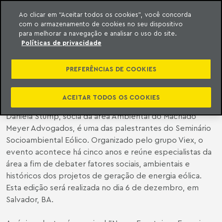
Ao clicar em “Aceitar todos os cookies”, você concorda
com o armazenamento de cookies no seu dispositivo
ara o conteúdo
o Meyer
para melhorar a navegação e analisar o uso do site.
Políticas de privacidade
SÓCIA DO MACHADO MEYER
PARTICIPA DO SEMINÁRIO
PREFERÊNCIAS DE COOKIES
SOCIOAMBIENTAL EÓLICO
ACEITAR TODOS OS COOKIES
Daniela Stump
, sócia da área Ambiental do Machado
Meyer Advogados, é uma das palestrantes do Seminário
Socioambiental Eólico. Organizado pelo grupo Viex, o
evento acontece há cinco anos e reúne especialistas da
área a fim de debater fatores sociais, ambientais e
históricos dos projetos de geração de energia eólica.
Esta edição será realizada no dia 6 de dezembro, em
Salvador, BA.