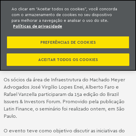
Ao clicar em “Aceitar todos os cookies”, você concorda
com o armazenamento de cookies no seu dispositivo
ara o conteúdo
o Meyer
para melhorar a navegação e analisar o uso do site.
Políticas de privacidade
SÓCIOS DO MACHADO MEYER
DISCUTEM INVESTIMENTOS NO
PREFERÊNCIAS DE COOKIES
SETOR DE INFRAESTRUTURA NO
BRASIL
ACEITAR TODOS OS COOKIES
Os sócios da área de Infraestrutura do Machado Meyer
Advogados José Virgílio Lopes Enei, Alberto Faro e
Rafael Vanzella participaram da 15a edição do Brazil
Issuers & Investors Forum. Promovido pela publicação
Latin Finance, o seminário foi realizado ontem, em São
Paulo.
O evento teve como objetivo discutir as iniciativas do