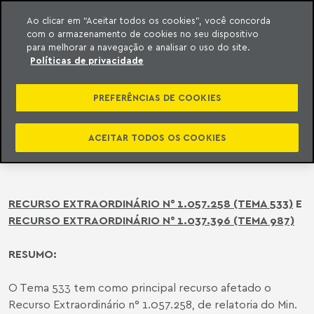
Ao clicar em “Aceitar todos os cookies”, você concorda
com o armazenamento de cookies no seu dispositivo
ara o conteúdo
o Meyer
para melhorar a navegação e analisar o uso do site.
Políticas de privacidade
STF | RESPONSABILIDADE DE
PROVEDORES DE APLICATIVOS OU
PREFERÊNCIAS DE COOKIES
DE FERRAMENTAS DE INTERNET POR
CONTEÚDO GERADO PELOS
ACEITAR TODOS OS COOKIES
USUÁRIOS
RECURSO EXTRAORDINÁRIO N° 1.057.258 (TEMA 533)
E
RECURSO EXTRAORDINÁRIO N° 1.037.396 (TEMA 987)
RESUMO:
O Tema 533 tem como principal recurso afetado o
Recurso Extraordinário n° 1.057.258, de relatoria do Min.