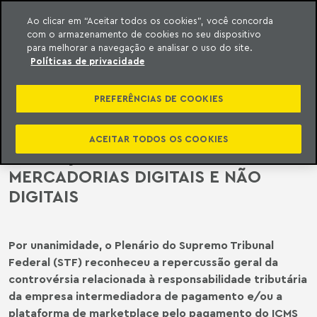
Ao clicar em “Aceitar todos os cookies”, você concorda
com o armazenamento de cookies no seu dispositivo
ara o conteúdo
o Meyer
para melhorar a navegação e analisar o uso do site.
Políticas de privacidade
STF | STF ANALISARÁ A
RESPONSABILIDADE TRIBUTÁRIA DO
PREFERÊNCIAS DE COOKIES
MARKETPLACE PELO PAGAMENTO
DO ICMS NAS HIPÓTESES DE
ACEITAR TODOS OS COOKIES
OPERAÇÕES COM BENS E
MERCADORIAS DIGITAIS E NÃO
DIGITAIS
Por unanimidade, o Plenário do Supremo Tribunal
Federal (STF) reconheceu a repercussão geral da
controvérsia relacionada à responsabilidade tributária
da empresa intermediadora de pagamento e/ou a
plataforma de marketplace pelo pagamento do ICMS