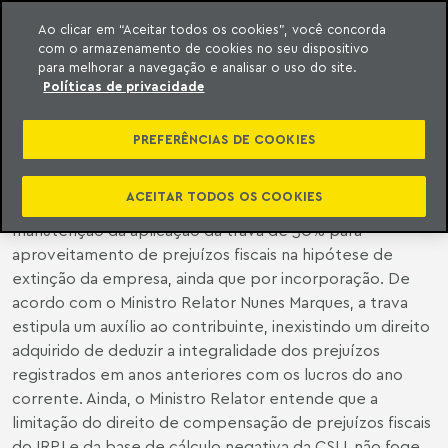
Ao clicar em “Aceitar todos os cookies”, você concorda
com o armazenamento de cookies no seu dispositivo
ara o conteúdo
o Meyer
para melhorar a navegação e analisar o uso do site.
Políticas de privacidade
STF | STF MANTÉM TRAVA DE 30%
EM EXTINÇÃO DE EMPRESA
PREFERÊNCIAS DE COOKIES
ACEITAR TODOS OS COOKIES
O STF decidiu, em sede de Recurso Extraordinário, pela
manutenção da aplicação da trava de 30% para
aproveitamento de prejuízos fiscais na hipótese de
extinção da empresa, ainda que por incorporação. De
acordo com o Ministro Relator Nunes Marques, a trava
estipula um auxílio ao contribuinte, inexistindo um direito
adquirido de deduzir a integralidade dos prejuízos
registrados em anos anteriores com os lucros do ano
corrente. Ainda, o Ministro Relator entende que a
limitação do direito de compensação de prejuízos fiscais
do IRPJ e da base de cálculo negativa da CSLL não foge