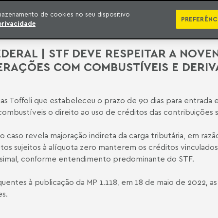
ÁREAS DE ATUAÇÃO
ADVOGADOS
PRÊMIOS E RECONHECIMENTOS
CONT
mazenamento de cookies no seu dispositivo
PREFERÊNC
privacidade
DERAL | STF DEVE RESPEITAR A NOVE
PERAÇÕES COM COMBUSTÍVEIS E DERI
as Toffoli que estabeleceu o prazo de 90 dias para entrada 
ombustíveis o direito ao uso de créditos das contribuições so
 o caso revela majoração indireta da carga tributária, em raz
utos sujeitos à alíquota zero manterem os créditos vinculados
gesimal, conforme entendimento predominante do STF.
uentes à publicação da MP 1.118, em 18 de maio de 2022, as
es.