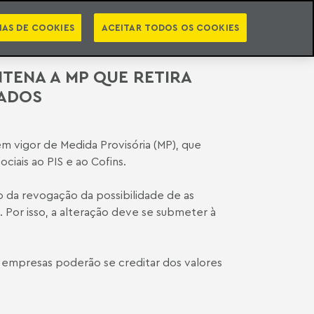
PT
EN
INTELIGÊNCIA JURÍDICA
ATO
NEWSLETTER
IAS DE COOKIES
ACEITAR TODOS OS COOKIES
NTENA A MP QUE RETIRA
VADOS
em vigor de Medida Provisória (MP), que
ciais ao PIS e ao Cofins.
ão da revogação da possibilidade de as
. Por isso, a alteração deve se submeter à
 empresas poderão se creditar dos valores