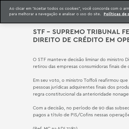
QUEM SOMOS
Ao clicar em “Aceitar todos os cookies”, você concorda com o ar
para melhorar a navegação e analisar o uso do site.
Políticas de 
ar para o conteúdo
o Meyer
STF – SUPREMO TRIBUNAL FE
DIREITO DE CRÉDITO EM O
O STF manteve decisão liminar do ministro Di
retirou das empresas consumidoras finais de c
Em seu voto, o ministro Toffoli reafirmou que
pessoas jurídicas adquirentes finais dos prod
regra constitucional da anterioridade nona
Com a decisão, no período de 90 dias subseq
pagos a título de PIS/Cofins nessas operaçõ
(Ref. MC na ADI 7181)