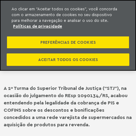
Ao clicar em “Aceitar todos os cookies”, você concorda
com o armazenamento de cookies no seu dispositivo
ara o conteúdo
o Meyer
para melhorar a navegação e analisar o uso do site.
Políticas de privacidade
STJ | 2ª TURMA RECONHECE A
INCIDÊNCIA DE PIS/COFINS SOBRE
PREFERÊNCIAS DE COOKIES
DESCONTOS/BONIFICAÇÕES
PACTUADOS ENTRE FORNECEDORES
ACEITAR TODOS OS COOKIES
E VAREJISTAS
A 2ª Turma do Superior Tribunal de Justiça (“STJ”), na
ocasião do julgamento do REsp 2090134/RS, acabou
entendendo pela legalidade da cobrança de PIS e
COFINS sobre os descontos e bonificações
concedidos a uma rede varejista de supermercados na
aquisição de produtos para revenda.