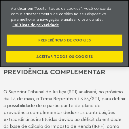
Ao clicar em “Aceitar todos os cookies”, você concorda
com o armazenamento de cookies no seu dispositivo
ara o conteúdo
o Meyer
para melhorar a navegação e analisar o uso do site.
Políticas de privacidade
STJ ANALISARÁ A POSSIBILIDADE DE
DEDUZIR DA BASE DE CÁLCULO DO
PREFERÊNCIAS DE COOKIES
IRPF AS CONTRIBUIÇÕES
EXTRAORDINÁRIAS PAGAS A
ACEITAR TODOS OS COOKIES
ENTIDADE FECHADA DE
PREVIDÊNCIA COMPLEMENTAR
O Superior Tribunal de Justiça (STJ) analisará, no próximo
dia 14 de maio, o Tema Repetitivo 1.224/STJ, para definir
a possibilidade de o participante de plano de
previdência complementar deduzir as contribuições
extraordinárias instituídas devido ao déficit da entidade
da base de cálculo do Imposto de Renda (IRPF), como