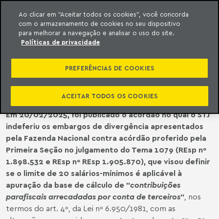
Ao clicar em “Aceitar todos os cookies”, você concorda
com o armazenamento de cookies no seu dispositivo
ara o conteúdo
o Meyer
para melhorar a navegação e analisar o uso do site.
Políticas de privacidade
STJ | DECISÃO DO STJ SOBRE O
LIMITE DE 20 SALÁRIOS-MÍNIMOS
PREFERÊNCIAS DE COOKIES
PARA CONTRIBUIÇÕES PARAFISCAIS
ACEITAR TODOS OS COOKIES
Em 20/02/2025, foi publicado o acórdão no qual o STJ
indeferiu os embargos de divergência apresentados
pela Fazenda Nacional contra acórdão proferido pela
Primeira Seção no julgamento do Tema 1079 (REsp nº
1.898.532 e REsp nº REsp 1.905.870), que visou definir
se o limite de 20 salários-mínimos é aplicável à
apuração da base de cálculo de "
contribuições
parafiscais arrecadadas por conta de terceiros
"
, nos
termos do art. 4º, da Lei nº 6.950/1981, com as