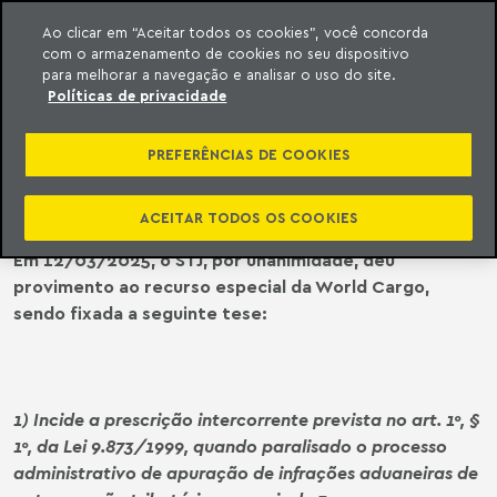
Ao clicar em “Aceitar todos os cookies”, você concorda
com o armazenamento de cookies no seu dispositivo
ara o conteúdo
o Meyer
para melhorar a navegação e analisar o uso do site.
Políticas de privacidade
STJ | PRESCRIÇÃO INTERCORRENTE
APLICADA NAS INFRAÇÕES
PREFERÊNCIAS DE COOKIES
ADUANEIRAS
ACEITAR TODOS OS COOKIES
Em 12/03/2025, o STJ, por unanimidade, deu
provimento ao recurso especial da World Cargo,
sendo fixada a seguinte tese:
1) Incide a prescrição intercorrente prevista no art. 1º, §
1º, da Lei 9.873/1999, quando paralisado o processo
administrativo de apuração de infrações aduaneiras de