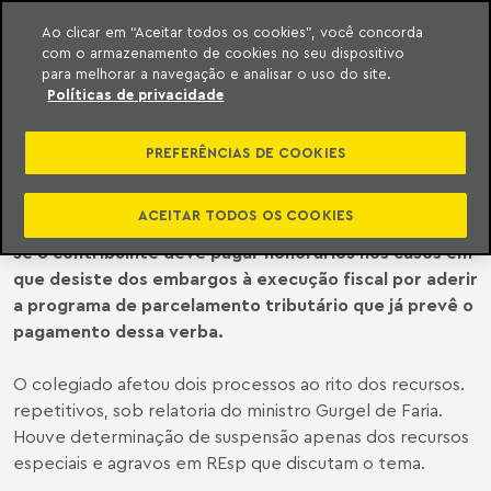
Ao clicar em “Aceitar todos os cookies”, você concorda
com o armazenamento de cookies no seu dispositivo
ara o conteúdo
o Meyer
para melhorar a navegação e analisar o uso do site.
Políticas de privacidade
STJ | STJ AFETA DOIS TEMAS
IMPORTANTES PARA JULGAMENTO
PREFERÊNCIAS DE COOKIES
ACEITAR TODOS OS COOKIES
A 1ª Seção do Superior Tribunal de Justiça vai decidir
se o contribuinte deve pagar honorários nos casos em
que desiste dos embargos à execução fiscal por aderir
a programa de parcelamento tributário que já prevê o
pagamento dessa verba.
O colegiado afetou dois processos ao rito dos recursos.
repetitivos, sob relatoria do ministro Gurgel de Faria.
Houve determinação de suspensão apenas dos recursos
especiais e agravos em REsp que discutam o tema.