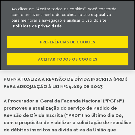
Ao clicar em “Aceitar todos os cookies”, você concorda
com o armazenamento de cookies no seu dispositivo
ara o conteúdo
o Meyer
para melhorar a navegação e analisar o uso do site.
Políticas de privacidade
LEGISLAÇÃO FEDERAL | PGFN
ATUALIZA A REVISÃO DE DÍVIDA
PREFERÊNCIAS DE COOKIES
INSCRITA (PRDI) PARA ADEQUAÇÃO
À LEI Nº14.689 DE 2023
ACEITAR TODOS OS COOKIES
PGFN ATUALIZA A REVISÃO DE DÍVIDA INSCRITA (PRDI)
PARA ADEQUAÇÃO À LEI Nº14.689 DE 2023
A Procuradoria-Geral da Fazenda Nacional (“PGFN”)
promoveu a atualização do serviço de Pedido de
Revisão de Dívida Inscrita (“PRDI”) no último dia 06,
com o propósito de viabilizar a solicitação de reanálise
de débitos inscritos na dívida ativa da União que