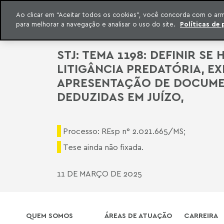
QUEM SOMOS
Ao clicar em “Aceitar todos os cookies”, você concorda com o ar
para melhorar a navegação e analisar o uso do site.
Políticas de 
ar para o conteúdo
o Meyer
STJ: TEMA 1198: DEFINIR S
LITIGÂNCIA PREDATÓRIA, EX
APRESENTAÇÃO DE DOCUMEN
DEDUZIDAS EM JUÍZO,
Processo: REsp n° 2.021.665/MS;
Tese ainda não fixada.
11 DE MARÇO DE 2025
QUEM SOMOS
ÁREAS DE ATUAÇÃO
CARREIRA