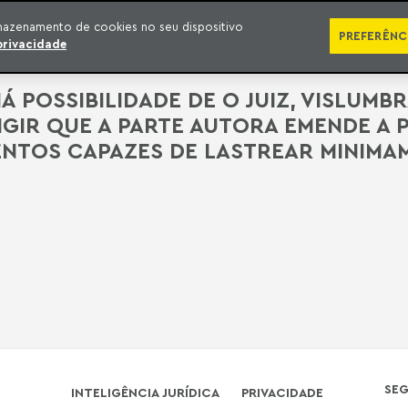
ÁREAS DE ATUAÇÃO
ADVOGADOS
PRÊMIOS E RECONHECIMENTOS
CONT
mazenamento de cookies no seu dispositivo
PREFERÊNC
privacidade
E HÁ POSSIBILIDADE DE O JUIZ, VISLU
IGIR QUE A PARTE AUTORA EMENDE A 
TOS CAPAZES DE LASTREAR MINIMA
SE
INTELIGÊNCIA JURÍDICA
PRIVACIDADE