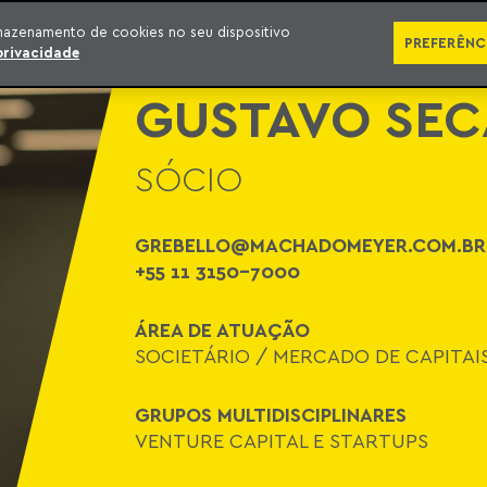
ÁREAS DE ATUAÇÃO
ADVOGADOS
PRÊMIOS E RECONHECIMENTOS
CONT
mazenamento de cookies no seu dispositivo
PREFERÊNC
privacidade
GUSTAVO SEC
SÓCIO
GREBELLO@MACHADOMEYER.COM.BR
+55 11 3150-7000
ÁREA DE ATUAÇÃO
SOCIETÁRIO
/
MERCADO DE CAPITAI
GRUPOS MULTIDISCIPLINARES
VENTURE CAPITAL E STARTUPS