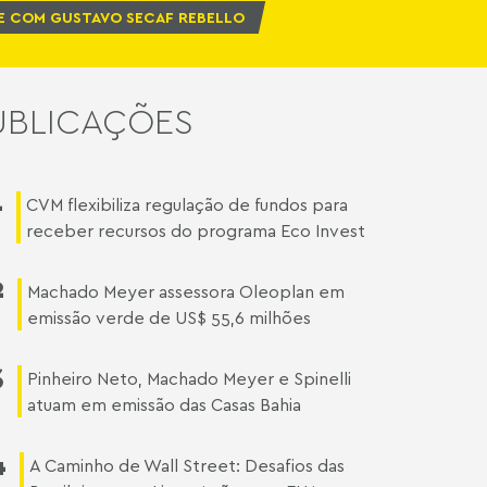
E COM GUSTAVO SECAF REBELLO
UBLICAÇÕES
1
CVM flexibiliza regulação de fundos para
receber recursos do programa Eco Invest
2
Machado Meyer assessora Oleoplan em
emissão verde de US$ 55,6 milhões
3
Pinheiro Neto, Machado Meyer e Spinelli
atuam em emissão das Casas Bahia
4
A Caminho de Wall Street: Desafios das