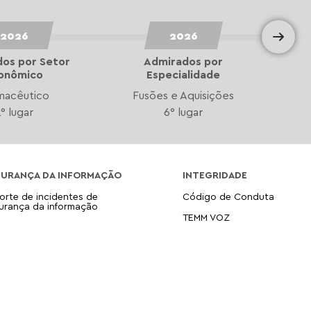
2026
2026
os por Setor
Admirados por
onômico
Especialidade
macêutico
Fusões e Aquisições
Ope
° lugar
6° lugar
GURANÇA DA INFORMAÇÃO
INTEGRIDADE
orte de incidentes de
Código de Conduta
urança da informação
TEMM VOZ