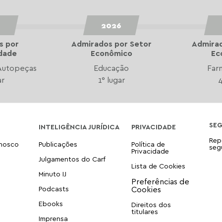
6
2026
s por
Admirados por Setor
Admirad
idade
Econômico
Ec
Autopeças
Educação
Far
ar
1° lugar
4
SE
INTELIGÊNCIA JURÍDICA
PRIVACIDADE
Rep
onosco
Publicações
Política de
seg
Privacidade
Julgamentos do Carf
Lista de Cookies
Minuto IJ
Podcasts
Ebooks
Direitos dos
titulares
Imprensa