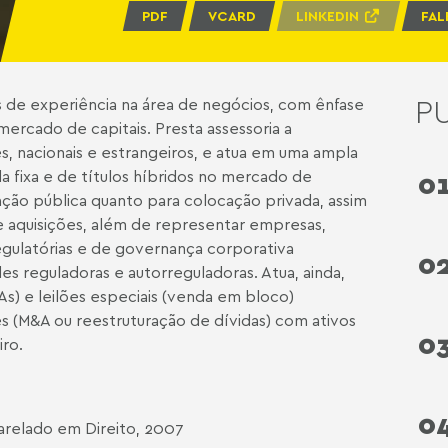
PDF
VCARD
LINKEDIN
FAL
P
 de experiência na área de negócios, com ênfase
 mercado de capitais. Presta assessoria a
es, nacionais e estrangeiros, e atua em uma ampla
 fixa e de títulos híbridos no mercado de
0
cação pública quanto para colocação privada, assim
e aquisições, além de representar empresas,
egulatórias e de governança corporativa
0
 reguladoras e autorreguladoras. Atua, ainda,
As) e leilões especiais (venda em bloco)
s (M&A ou reestruturação de dívidas) com ativos
0
iro.
0
relado em Direito, 2007