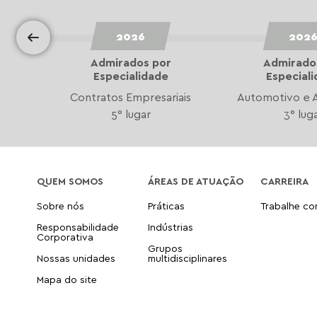
2026
202
Admirados por
Admirado
Especialidade
Especial
uity
Contratos Empresariais
Automotivo e 
5° lugar
3° lug
QUEM SOMOS
ÁREAS DE ATUAÇÃO
CARREIRA
Sobre nós
Práticas
Trabalhe c
Responsabilidade
Indústrias
Corporativa
Grupos
Nossas unidades
multidisciplinares
Mapa do site