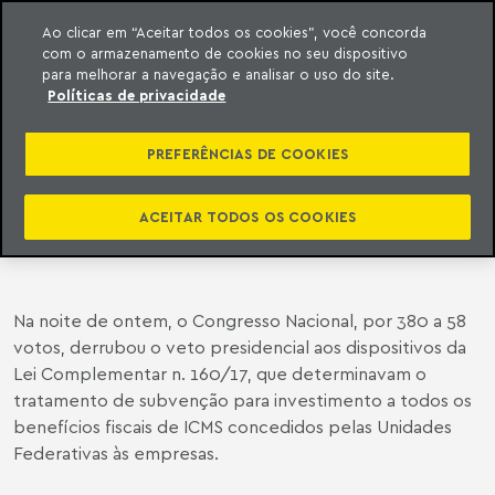
Ao clicar em “Aceitar todos os cookies”, você concorda
com o armazenamento de cookies no seu dispositivo
ara o conteúdo
o Meyer
para melhorar a navegação e analisar o uso do site.
Políticas de privacidade
CONGRESSO DERRUBA VETO AOS
ARTIGOS DA LEI COMPLEMENTAR
PREFERÊNCIAS DE COOKIES
160/17 QUE TRATAM COMO
SUBVENÇÃO PARA INVESTIMENTO
ACEITAR TODOS OS COOKIES
OS INCENTIVOS FISCAIS DE ICMS
Na noite de ontem, o Congresso Nacional, por 380 a 58
votos, derrubou o veto presidencial aos dispositivos da
Lei Complementar n. 160/17, que determinavam o
tratamento de subvenção para investimento a todos os
benefícios fiscais de ICMS concedidos pelas Unidades
Federativas às empresas.