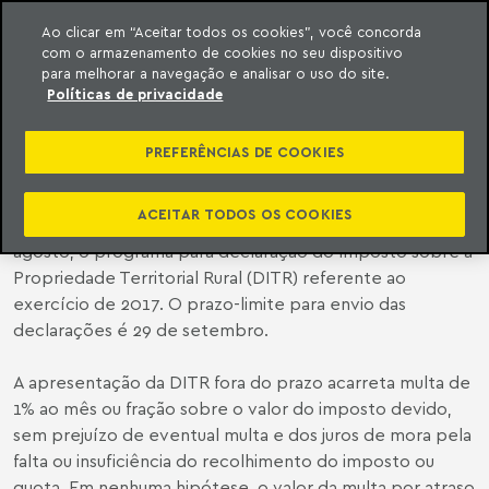
Ao clicar em “Aceitar todos os cookies”, você concorda
com o armazenamento de cookies no seu dispositivo
ara o conteúdo
o Meyer
para melhorar a navegação e analisar o uso do site.
Políticas de privacidade
INICIADO O PRAZO PARA
DECLARAÇÃO DO ITR
PREFERÊNCIAS DE COOKIES
ACEITAR TODOS OS COOKIES
A Receita Federal (RFB) liberou na segunda-feira, 14 de
agosto, o programa para declaração do Imposto sobre a
Propriedade Territorial Rural (DITR) referente ao
exercício de 2017. O prazo-limite para envio das
declarações é 29 de setembro.
A apresentação da DITR fora do prazo acarreta multa de
1% ao mês ou fração sobre o valor do imposto devido,
sem prejuízo de eventual multa e dos juros de mora pela
falta ou insuficiência do recolhimento do imposto ou
quota. Em nenhuma hipótese, o valor da multa por atraso