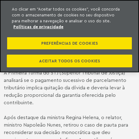
Ao clicar em “Aceitar todos os cookies”, você concorda
com o armazenamento de cookies no seu dispositivo
ara o conteúdo
o Meyer
para melhorar a navegação e analisar o uso do site.
Políticas de privacidade
STJ ANALISA SE CONTRIBUINTE
PODE LEVANTAR GARANTIA À
PREFERÊNCIAS DE COOKIES
MEDIDA QUE PAGA DÍVIDA
ACEITAR TODOS OS COOKIES
A Primeira Turma do STJ (Superior Tribunal de Justiça)
analisará se o pagamento sucessivo de parcelamento
tributário implica quitação da dívida e deveria levar à
redução proporcional da garantia oferecida pelo
contribuinte.
Após destaque da ministra Regina Helena, o relator,
ministro Napoleão Nunes, retirou o caso de pauta para
reconsiderar sua decisão monocrática que deu