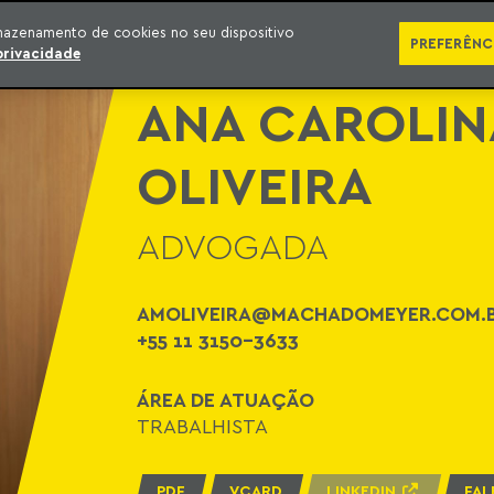
ÁREAS DE ATUAÇÃO
ADVOGADOS
PRÊMIOS E RECONHECIMENTOS
CONT
mazenamento de cookies no seu dispositivo
PREFERÊNC
privacidade
ANA CAROLIN
OLIVEIRA
ADVOGADA
AMOLIVEIRA@MACHADOMEYER.COM.
+55 11 3150-3633
ÁREA DE ATUAÇÃO
TRABALHISTA
PDF
VCARD
LINKEDIN
FAL