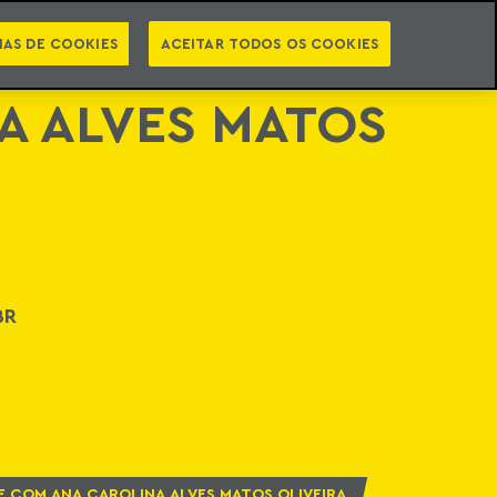
PT
EN
INTELIGÊNCIA JURÍDICA
ATO
NEWSLETTER
IAS DE COOKIES
ACEITAR TODOS OS COOKIES
A ALVES MATOS
BR
E COM ANA CAROLINA ALVES MATOS OLIVEIRA