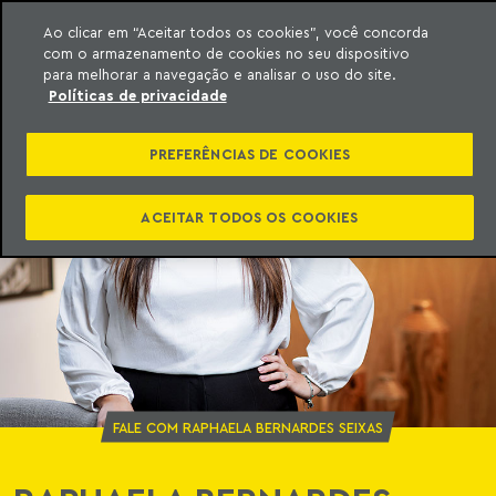
Ao clicar em “Aceitar todos os cookies”, você concorda
com o armazenamento de cookies no seu dispositivo
ara o conteúdo
o Meyer
para melhorar a navegação e analisar o uso do site.
Políticas de privacidade
PREFERÊNCIAS DE COOKIES
ACEITAR TODOS OS COOKIES
FALE COM RAPHAELA BERNARDES SEIXAS