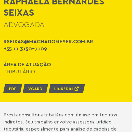
RAPHAELA BERNARDES
SEIXAS
ADVOGADA
RSEIXAS@MACHADOMEYER.COM.BR
+55 11 3150-7109
ÁREA DE ATUAÇÃO
TRIBUTÁRIO
PDF
VCARD
LINKEDIN
Presta consultoria tributária com ênfase em tributos
indiretos. Seu trabalho envolve assessoria jurídico-
tributária, especialmente para análise de cadeias de