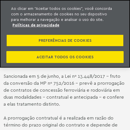
Ao clicar em “Aceitar todos os cookies”, você concorda
com o armazenamento de cookies no seu dispositivo
ara o conteúdo
o Meyer
para melhorar a navegação e analisar o uso do site.
Políticas de privacidade
CONVERSÃO DA MP 752 CONFIRMA
POSSIBILIDADE DE PRORROGAÇÃO
PREFERÊNCIAS DE COOKIES
ANTECIPADA DE CONCESSÕES
FERROVIÁRIAS E RODOVIÁRIAS
ACEITAR TODOS OS COOKIES
Sancionada em 5 de junho, a Lei nº 13.448/2017 – fruto
da conversão da MP nº 752/2016 – prevê a prorrogação
de contratos de concessão ferroviária e rodoviária em
duas modalidades – contratual e antecipada – e confere
a elas tratamento distinto.
A prorrogação contratual é a realizada em razão do
término do prazo original do contrato e depende de