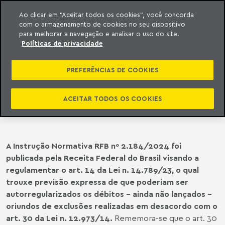
Ao clicar em “Aceitar todos os cookies”, você concorda
com o armazenamento de cookies no seu dispositivo
ara o conteúdo
o Meyer
para melhorar a navegação e analisar o uso do site.
Políticas de privacidade
LEGISLAÇÃO FEDERAL |
AUTORREGULARIZAÇÃO DE
PREFERÊNCIAS DE COOKIES
DÉBITOS ORIUNDOS DE EXCLUSÕES
INDEVIDAS DE SUBVENÇÕES DO
ACEITAR TODOS OS COOKIES
CÔMPUTO DO LUCRO REAL
A Instrução Normativa RFB nº 2.184/2024 foi
publicada pela Receita Federal do Brasil visando a
regulamentar o art. 14 da Lei n. 14.789/23, o qual
trouxe previsão expressa de que poderiam ser
autorregularizados os débitos – ainda não lançados –
oriundos de exclusões realizadas em desacordo com o
art. 30 da Lei n. 12.973/14.
Rememora-se que o art. 30