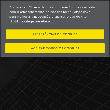
ara o conteúdo
Ao clicar em “Aceitar todos os cookies”, você concorda
com o armazenamento de cookies no seu dispositivo
para melhorar a navegação e analisar o uso do site.
o Meyer
Políticas de privacidade
Machado Meyer divulga
Relatório Anual com
PREFERÊNCIAS DE COOKIES
destaques de 2025
ACEITAR TODOS OS COOKIES
SAIBA MAIS