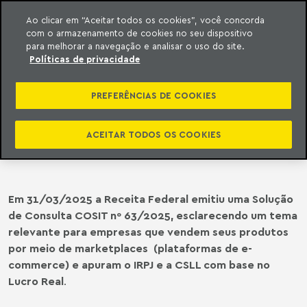
Ao clicar em “Aceitar todos os cookies”, você concorda
com o armazenamento de cookies no seu dispositivo
ara o conteúdo
o Meyer
para melhorar a navegação e analisar o uso do site.
Políticas de privacidade
LEGISLAÇÃO FEDERAL |
DEDUTIBILIDADE DE GASTOS COM
PREFERÊNCIAS DE COOKIES
COMISSÃO DE VENDA PAGA A
MARKETPLACE DOMICILIADO NO
ACEITAR TODOS OS COOKIES
PAÍS
Em 31/03/2025 a Receita Federal emitiu uma Solução
de Consulta COSIT nº 63/2025, esclarecendo um tema
relevante para empresas que vendem seus produtos
por meio de marketplaces (plataformas de e-
commerce) e apuram o IRPJ e a CSLL com base no
Lucro Real
.