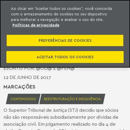
Ao clicar em “Aceitar todos os cookies”, você concorda
com o armazenamento de cookies no seu dispositivo
ara o conteúdo
o Meyer
para melhorar a navegação e analisar o uso do site.
Políticas de privacidade
SÓCIOS NÃO RESPONDEM
SUBSIDIARIAMENTE PELAS DÍVIDAS
PREFERÊNCIAS DE COOKIES
DE ASSOCIAÇÃO CIVIL
ACEITAR TODOS OS COOKIES
ESCRITO POR:
@OLI@ E @PEM@
12 DE JUNHO DE 2017
MARCAÇÕES
CONTENCIOSO
REESTRUTURAÇÃO E INSOLVÊNCIA
O Superior Tribunal de Justiça (STJ) decidiu que sócios
não são responsáveis subsidiariamente por dívidas de
associação civil. Em julgamento realizado no dia 4 de